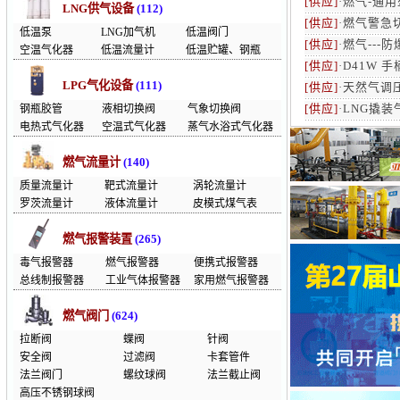
[供应]
·
燃气-通
LNG供气设备
(112)
[供应]
·
燃气警急
低温泵
LNG加气机
低温阀门
[供应]
·
燃气---
空温气化器
低温流量计
低温贮罐、钢瓶
[供应]
·
D41W 
LPG气化设备
(111)
[供应]
·
天然气调
[供应]
·
LNG撬
钢瓶胶管
液相切换阀
气象切换阀
电热式气化器
空温式气化器
蒸气水浴式气化器
燃气流量计
(140)
质量流量计
靶式流量计
涡轮流量计
罗茨流量计
液体流量计
皮模式煤气表
燃气报警装置
(265)
毒气报警器
燃气报警器
便携式报警器
总线制报警器
工业气体报警器
家用燃气报警器
燃气阀门
(624)
拉断阀
蝶阀
针阀
安全阀
过滤阀
卡套管件
法兰阀门
螺纹球阀
法兰截止阀
高压不锈钢球阀