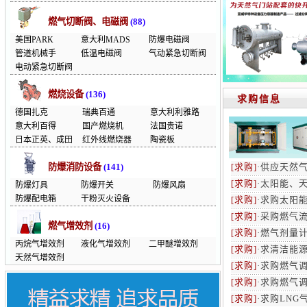
燃气切断阀、电磁阀
(88)
美国PARK
意大利MADS
防爆电磁阀
管道机械手
低温电磁阀
气动紧急切断阀
电动紧急切断阀
燃烧设备
(136)
求购信息
德国扎克
瑞典百通
意大利利雅路
意大利百得
国产燃烧机
法国贵诺
日本正英、成田
红外线燃烧器
陶瓷板
防爆消防设备
(141)
[求购]
·
供应天然气调
[求购]
·
太阳能、
防爆灯具
防爆开关
防爆风扇
防爆配电箱
干粉灭火设备
[求购]
·
求购太阳
[求购]
·
采购燃气
燃气增效剂
(16)
[求购]
·
燃气剂量
丙烷气增效剂
液化气增效剂
二甲醚增效剂
[求购]
·
求清洁能
天然气增效剂
[求购]
·
求购燃气
[求购]
·
求购燃气
[求购]
·
求购LNG