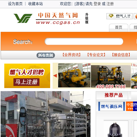
设为首页
｜
收藏本站
欢迎您：[游客] 请先
登录
或
注册
首页
燃气设备
气
【
业界资讯
】 【
专业论文
】 【
展会信息
】 
推荐产品