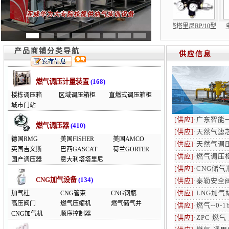
调压器
亚威华
天然气调压柜
燃气调压箱
塔塔里尼RP/10型
产品商铺分类导航
供应信息
燃气调压计量装置
(168)
楼栋调压箱
区域调压箱柜
直燃式调压箱柜
城市门站
[供应]
·
广东智能
燃气调压器
(410)
[供应]
·
天然气滤
德国RMG
美国FISHER
美国AMCO
[供应]
·
天然气调
英国吉文斯
巴西GASCAT
荷兰GORTER
[供应]
·
燃气调压
国产调压器
意大利塔塔里尼
[供应]
·
CNG储
CNG加气设备
(134)
[供应]
·
泰勒安全
[供应]
·
LNG加气
加气柱
CNG管束
CNG钢瓶
高压阀门
燃气压缩机
燃气储气井
[供应]
·
燃气--0-
CNG加气机
顺序控制器
[供应]
·
ZPC 燃