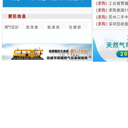
[求购]
·
工业报警
[求购]
·
求购美国F
便民信息
[求购]
·
苏州二手中
[求购]
·
深圳回收
燃气实训
发 改 委
能 源 局
住 建 部
专业论文
[03-10]
·
小区燃