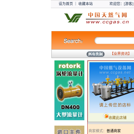
设为首页
｜
收藏本站
欢迎您：[游客]
【
业界资讯
】
收藏此店铺
商家模式：
普通商家