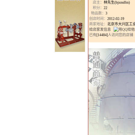
店主：
林先生(bjxmdfm)
积分：
22
物品数：
3
创店时间：
2012-02-19
商家地址：
北京市大兴区工
给店家发信息
已有
[14484]
人访问您的店铺