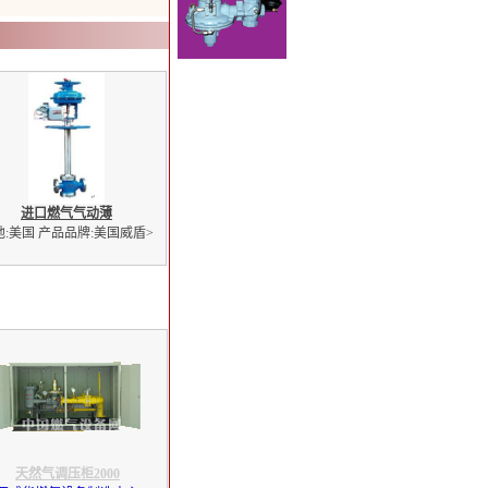
进口燃气气动薄
地:美国 产品品牌:美国威盾
>
天然气调压柜2000