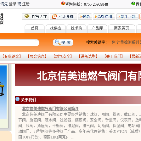
 请先
登录
或
注册
咨询热线：0755-25909848
传真
首页
找供应
找求购
产品库
商家黄页
燃气设备
气化系列
搜索关键字：
报警系列
计量检测系列
 【
专业论文
】 【
展会信息
】 【
燃气安全
】 【
设备选型
】 【
关于我们
】 【
最新
北京信美迪燃气阀门有
关于我们
北京信美迪燃气阀门有限公司简介
北京信美迪阀门有限公司主要经营销售：球阀，闸阀，蝶阀，截止阀，
节阀，旋塞阀，疏水阀，过滤器，隔膜阀，安全阀，针型阀，仪表阀，放
阀，底阀，角座阀，平衡阀，排泥阀，排气阀，切断阀，保温阀，电站阀
动阀门，刀型闸阀等多种阀门产品。多年来代理销售：美国VTON（威盾）
国TOP(托普)、德国LIK(莱克)、...