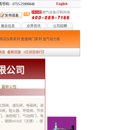
English
号码：0755-25909848
展会信息
业界资讯
公司招聘
测试仪表系列
管道阀门系列
加气动力系列
低温设备系列
燃烧系列
防爆消防系列
消息
·
最新回复
·
3日浏览排行
】
限公司
最新公告：
止回阀，减压阀，电磁阀，调
料阀，阻火器，呼吸阀，节流
门，油田阀门，气动阀门，电
、德国WODE（沃德）、德