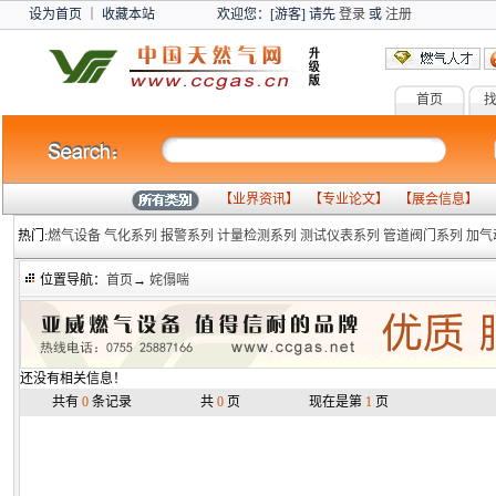
设为首页
｜
收藏本站
欢迎您：[游客] 请先
登录
或
注册
首页
燃气设备
气
【
业界资讯
】 【
专业论文
】 【
展会信息
】 
热门:
燃气设备
气化系列
报警系列
计量检测系列
测试仪表系列
管道阀门系列
加气
位置导航：
首页
→
姹傝喘
还没有相关信息！
共有
0
条记录
共
0
页
现在是第
1
页