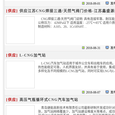
2018-09-01
发布
[供应]
供应江苏CNG焊接三通/天然气阀门价格-江苏鑫盛
CNG焊接三通/天然气阀门说明: 具有连接牢靠、耐
公称压力： 42MPa以下 适用温度：-25℃～85℃ 
制造材料：A105、20、1Cr18Ni9T…
2018-08-31
发布
[供应]
L-CNG加气站
L-CNG汽车加气站适用于城市公交车和出租车的应
热性能稳定可靠，人机界面友好，并具有易于使用，集成
多样化及不同规模的L-CNG加气站，同时可实现LNG与L
2018-08-07
发布
[供应]
高压气瓶循环式CNG汽车加气站
青岛捷能高新技术有限责任公司最新研制开发成功针对
张，加气站网络覆盖少，加气站建设难度大等难点，成功利