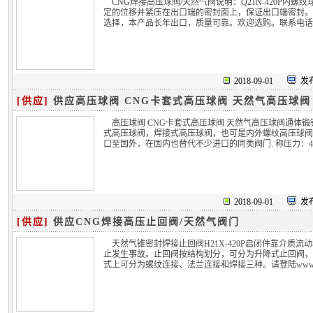
CNG焊接高压球阀/天然气阀说明：Q21N-420P
定的位移并紧压在出口端的密封面上，保证出口端密封。
选择，本产品长年出口，质量可靠。欢迎选购。联系电话0515-8
2018-09-01
发布
[供应]
供应高压球阀 CNG卡套式高压球阀 天然气高压球阀
高压球阀 CNG卡套式高压球阀 天然气高压球阀通体
式高压球阀，焊接式高压球阀，也可是内外螺纹高压球阀
口至国外，在国内也替代不少进口的同类阀门. 称压力：42M
2018-09-01
发布
[供应]
供应CNG焊接高压止回阀/天然气阀门
天然气锥密封焊接止回阀H21X-420P启闭件靠介
止发生事故。止回阀按结构划分，可分为升降式止回阀，
式上可分为螺纹连接、法兰连接和焊接三种。请登陆www.xs