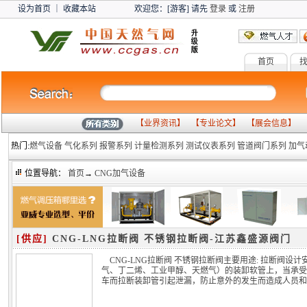
设为首页
｜
收藏本站
欢迎您：[游客] 请先
登录
或
注册
首页
燃气
【
业界资讯
】 【
专业论文
】 【
展会信息
】 
热门:
燃气设备
气化系列
报警系列
计量检测系列
测试仪表系列
管道阀门系列
加气
位置导航：
首页
→
CNG加气设备
[供应]
CNG-LNG拉断阀 不锈钢拉断阀-江苏鑫盛源阀门
CNG-LNG拉断阀 不锈钢拉断阀主要用途: 拉断阀
气、丁二烯、工业甲醇、天燃气）的装卸软管上，当承受
车而拉断装卸管引起泄漏，防止意外的发生而造成人员和