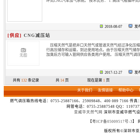
环式CNG汽车加气系统。 技术优势： 1. 高压气瓶循环
2018-08-07
发布
[供应]
CNG减压站
压缩天然气是把井口天然气或管道天然气经过净化压缩到压
行高压储存和运输，到达使用地点。由于压缩天然气储存
加臭后方可输入管网供应各类用户使用。 压缩天然气调
2017-12-27
发布
共有
132
条记录
共
14
页
现在是第
1
页
关于我们
┈
友情链接
┈
帮助中心
┈
燃气调压箱热线电话：0755-25887166、25909848、400 089 7166 
网管电话：0755-25887548 QQ：1
亚威华天然气网
深圳市亚威华燃气设备
【
粤ICP备05009517号-3
】 
版权所有©深圳市