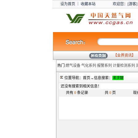
设为首页
｜
收藏本站
欢迎您：[游客]
【
业界资讯
】
热门:
燃气设备
气化系列
报警系列
计量检测系列
位置导航：首页→信息搜索：
渚涙皵
还没有搜索到相关信息！
共有
0
条记录
共
0
页
现