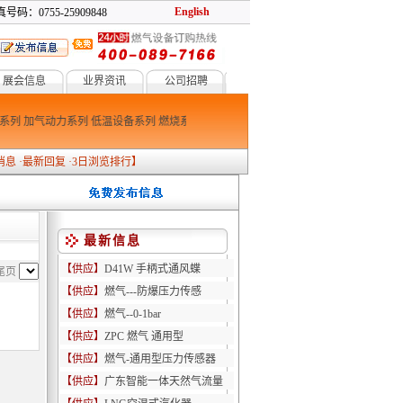
English
号码：0755-25909848
展会信息
业界资讯
公司招聘
系列
加气动力系列
低温设备系列
燃烧系列
防爆消防系列
消息
·
最新回复
·
3日浏览排行
】
最新信息
【供应】
D41W 手柄式通风蝶
尾页
【供应】
燃气---防爆压力传感
【供应】
燃气--0-1bar
【供应】
ZPC 燃气 通用型
【供应】
燃气-通用型压力传感器
【供应】
广东智能一体天然气流量