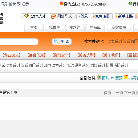
 请先
登录
或
注册
咨询热线：0755-25909848
传真
首页
找供应
找求购
产品库
商家黄页
燃气设备
气化系列
报警系列
计量检测系列
搜索关键字：
测试仪表系列
管道阀门
 【
专业论文
】 【
展会信息
】 【
燃气安全
】 【
设备选型
】 【
关于我们
】 【
最新
测试仪表系列
管道阀门系列
加气动力系列
低温设备系列
燃烧系列
防爆消防系列
全部信息
(
-图片
-置顶
-推荐)
在是第
1
页
首页
上一页
下一页