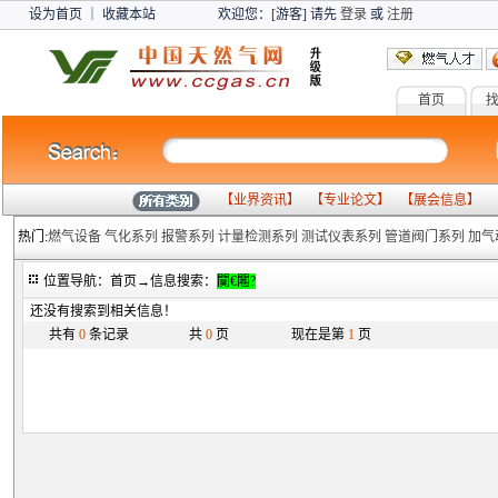
设为首页
｜
收藏本站
欢迎您：[游客] 请先
登录
或
注册
首页
燃
【
业界资讯
】 【
专业论文
】 【
展会信息
】 
热门:
燃气设备
气化系列
报警系列
计量检测系列
测试仪表系列
管道阀门系列
加气
位置导航：首页→信息搜索：
闃€闂?
还没有搜索到相关信息！
共有
0
条记录
共
0
页
现在是第
1
页