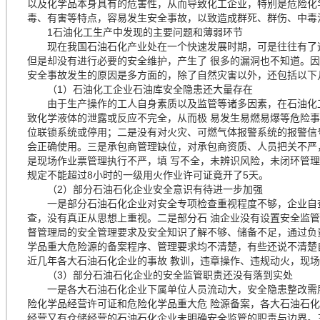
以及化学品本身具有的危害性，从而导致化工企业，特别是危险化
毒、有害等特点，容易发生安全事故，以致造成群死、群伤、中毒
1石油化工生产中发现的主要问题和薄弱环节
现在我国石油石化产业处在一个快速发展时期，可是往往有了速
但是却没有进行必要的安全维护，产生了 很多的漏洞也不知道。
安全事故发生的原因是多方面的，除了自然灾害以外，还包括以下
（1）石油化工企业石油库安全隐患还大量存在
由于生产操作的工人自身素质以及监管等诸多因素，在石油化工
致化学液体的泄露或反应不完全，从而极 易发生易燃易爆等危险
位联锁系统或停用；二是没有对火灾、可燃气体报警系统的报警信
会正确使用。三是承包商管理缺位，对承包商资质、人员把关不严
是现场作业票管理执行不严，填 写不全，未辨识风险，未闭环管
规定不能超过8小时的一级用火作业许可证竟开了5天。
（2）部分石油石化企业安全意识有待进一步加强
一是部分石油石化企业对安全专项检查重视程度不够，企业自查
查，没有真正从思想上重视。二是部分石 油企业没有设置安全监
督管理局的安全管理要求及安全知识了解不够、储备不足，通过负
学品重大危险源的备案程序、管理要求均不清楚，有些还说不清楚
近几年各大石油石化企业的事故 教训，违章操作、违规动火，现
（3）部分石油石化企业的安全监管职责还没有落到实处
一是各大石油石化企业下属单位人员流动大，安全隐患整改需层
险化学品经营许可证和危险化学品重大危 险源备案，各大石油石
经营又有仓储经营的石油石化企业未明确安全监管的职责与边界。