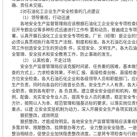
确、责任未交接。
2对石油化工企业生产安全检查的几点建议
（1）领导重视，行动迅速
各地安全生产监督管理局应该根据石油化工企业安全专项检查的
召开专题会议等多种形式迅速进行工作布 置和动员，普遍成立专
署，认真开展石油化工企业安全专项检查。厂长（经理）是企业的
必须认真贯彻执行各项生产法规、制度和标准。各大石油石化企业应
项工作创造安全卫生的劳动条 件，实现安全、文明生产。各大石
全管理、安全技术和安全教育工作，防止事故的发生。
（2） 认真检查，不走过场
安全生产监督管理局应该克服时间紧、任务重的困难，基本做到
查的方式上，力求检查效果，不听汇 报、直接检查台帐、直接检
方位安全检查。各大石油石化企业和各级领导人员和职能部门，应
生产负责，同时向各自的行政首长负责。安全生产人人有责，各大
全职责，做到各有职守，各 负其责。建立健全安全组织和机构，根
例，配备、充实安全专业人员，提高专业人员的素质，稳定安全专业
方针，按照以人为本、规范管理和强基达标的要求，以落实岗位责
重点，以建 立安全奖惩机制为动力，深入开展安全生产各项实践
狠抓整改，成效明显
狠抓整改，才能成效明显。各地安全生产监督管理局应该重视检
多策并举、限期整改、挂牌督办等方式， 全力整治安全隐患。一
整治相结合，促使企业加快隐患整改进度。二是将专项检查与行政