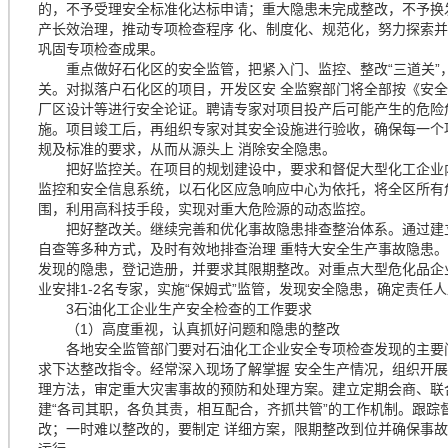
的，不予受理安全标准化达标申请；重大隐患未完成整改，不予换
产长效治理，推动专项检查程序 化、制度化、规范化，努力探索
巩固专项检查成果。
重点做好石化区的安全监管，把紧入门、监控、整改“三道关”
关。对拟落户石化区的项目，开发区安 全监察部门将全部按《安
厂区设计等进行安全论证。聘请专家对项目投产后可能产生的危险
施。项目竣工后，再组织专家对其安全设施进行验收，确保每一个
规及标准的要求，从而从源头上 消除安全隐患。
把好监控关。在项目的规划建设中，要求和督促大型化工企业内
监控和安全信息系统，以石化区应急响应中心为依托，将全区所有
围，利用高科技手段，实现对重大危险源的动态监控。
把好整改关。继续完善和优化事故隐患排查整治体系。通过建立
自查等多种方式，及时有效地排查治理 重特大安全生产事故隐患
发现的隐患，登记造册，并要求其限期整改。对重点大型危化品企
业安排1-2名专家，实施“保姆式”监管，发现安全隐患，确定责
3石油化工企业生产安全检查的工作要求
（1）高度重视，认真抓好问题和隐患的整改
各地安全监管部门要对石油化工企业安全专项检查发现的主要问
求下达整改指令。经常深入现场了解掌握 安全生产情况，组织开
理方法，审定重大灾害事故的预防和处理方案。建立定期会商、联
建“各司其职，各负其责，相互配合，齐抓共管”的工作机制。跟踪
改；一时难以整改的，要制定 详细方案，限期整改到位并确保事