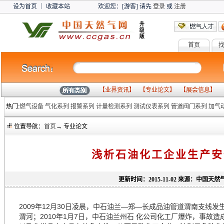
设为首页
｜
收藏本站
欢迎您：[游客] 请先
登录
或
注册
首页
【
业界资讯
】 【
专业论文
】 【
展会信息
】 
热门:
燃气设备
气化系列
报警系列
计量检测系列
测试仪表系列
管道阀门系列
加气
位置导航：
首页
→ 专业论文
浅析石油化工企业生产安
更新时间：2015-11-02 来源：中国天然
2009年12月30日凌晨，中石油兰—郑—长成品油管道渭南支线
渭河；2010年1月7日，中石油兰州石 化公司化工厂爆炸，事故