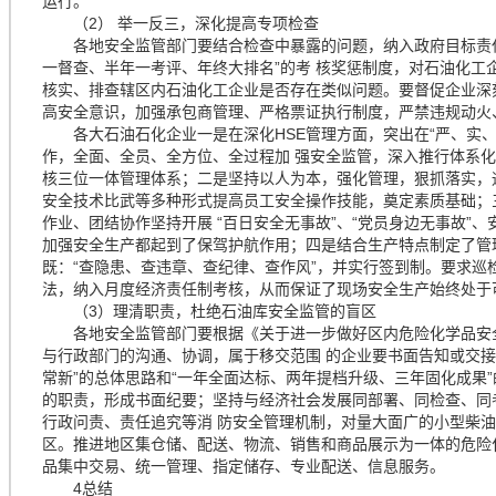
运行。
（2） 举一反三，深化提高专项检查
各地安全监管部门要结合检查中暴露的问题，纳入政府目标责任
一督查、半年一考评、年终大排名”的考 核奖惩制度，对石油化工
核实、排查辖区内石油化工企业是否存在类似问题。要督促企业深
高安全意识，加强承包商管理、严格票证执行制度，严禁违规动火
各大石油石化企业一是在深化HSE管理方面，突出在“严、实、
作，全面、全员、全方位、全过程加 强安全监管，深入推行体系
核三位一体管理体系；二是坚持以人为本，强化管理，狠抓落实，
安全技术比武等多种形式提高员工安全操作技能，奠定素质基础；
作业、团结协作坚持开展 “百日安全无事故”、“党员身边无事故”
加强安全生产都起到了保驾护航作用；四是结合生产特点制定了管理
既：“查隐患、查违章、查纪律、查作风”，并实行签到制。要求巡
法，纳入月度经济责任制考核，从而保证了现场安全生产始终处于
（3）理清职责，杜绝石油库安全监管的盲区
各地安全监管部门要根据《关于进一步做好区内危险化学品安全
与行政部门的沟通、协调，属于移交范围 的企业要书面告知或交接
常新”的总体思路和“一年全面达标、两年提档升级、三年固化成果
的职责，形成书面纪要；坚持与经济社会发展同部署、同检查、同
行政问责、责任追究等消 防安全管理机制，对量大面广的小型柴
区。推进地区集仓储、配送、物流、销售和商品展示为一体的危险
品集中交易、统一管理、指定储存、专业配送、信息服务。
4总结