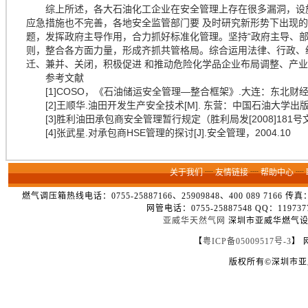
综上所述，各大石油化工企业在安全管理上存在很多漏洞，设施
应急措施也不完善，各地安全监管部门要 及时研究新形势下出现
题，发挥政府主导作用，合力抓好标准化管理。坚持“政府主导、部
则，整合各方面力量，形成齐抓共管格局。综合运用法律、行政、
迁、兼并、关闭，积极促进 和推动危险化学品企业布局调整、产
参考文献
[1]COSO，《石油储运安全管理—整合框架》.大连：东北财经大
[2]王顺华.油田开发生产安全技术[M]. 东营：中国石油大学出版社.
[3]胜利油田承包商安全管理暂行规定（胜利局发[2008]181号
[4]张武星.对承包商HSE管理的探讨[J].安全管理，2004.10
关于我们
┈
友情链接
┈
帮助中心
┈
燃气调压箱热线电话：0755-25887166、25909848、400 089 7166 
网管电话：0755-25887548 QQ：1
亚威华天然气网
深圳市亚威华燃气设备
【
粤ICP备05009517号-3
】 
版权所有©深圳市