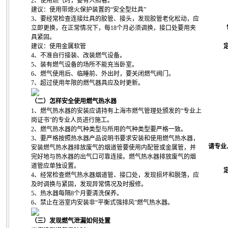
2、使用燃气时，要有人照看。
建议：使用带熄火保护装置的“安全型灶具”
3、要经常检查连接灶具的胶管、接头，发现胶管老化松动，应
立即更换，在正常情况下，每18个月必须调换，接口处要用夹
具紧固。
建议：使用金属软管
4、不准自行接装、改装燃气设备。
5、装有燃气设备的场所不能充当卧室。
6、燃气使用后、临睡前、外出时，要关闭燃气阀门。
7、超过使用年限的燃气器具应及时更新。
（二）怎样安全使用燃气热水器
1
、
燃气热水器的安装应请持有上海市燃气管理处颁发的“专业上
岗证书”的专业人员进行施工。
2、
燃气热水器的气种类型与所用的气种类型要严格一致。
3、要严格按照热水器产品说明书要求安装和使用燃气热水器，
请专业
安装燃气热水器排放废气的烟道管要使用内配管或金属管，并
完好地与热水器的出气口可靠连接。燃气热水器排放废气的烟
道管应单独设置。
4、经常检查燃气热水器烟道管、接口处，发现损坏和脱落，应
及时调换与紧固，发现异常情况及时报修。
5、热水器每隔8个月要清洗保养。
6、禁止在浴室内安装非“平衡式强排风”燃气热水器。
（三）发现燃气泄漏如何处置