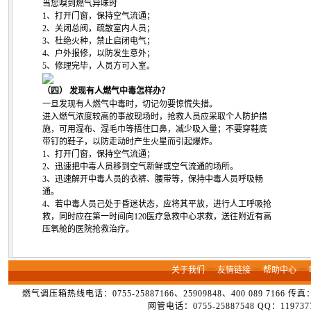
当您嗅到燃气异味时
1、打开门窗，保持空气流通；
2、关闭总阀，疏散室内人员；
3、杜绝火种，禁止启闭电气；
4、户外报修，以防发生意外；
5、修理完毕，人员方可入室。
（四） 发现有人燃气中毒怎样办？
一旦发现有人燃气中毒时，切记勿要惊慌失措。
进入燃气浓度较高的事故现场时，抢救人员应采取个人防护措
施，可用湿布、湿毛巾等捂住口鼻，减少吸入量；不要穿鞋底
带钉的鞋子，以防走动时产生火星而引起爆炸。
1、打开门窗，保持空气流通；
2、迅速把中毒人员移到空气新鲜或空气流通的场所。
3、迅速解开中毒人员的衣裤、腰带等，保持中毒人员呼吸畅
通。
4、若中毒人员己处于昏迷状态，应将其平放，进行人工呼吸抢
救，同时应在第一时间向120医疗急救中心求救，送往附近有高
压氧舱的医院抢救治疗。
关于我们
┈
友情链接
┈
帮助中心
┈
燃气调压箱热线电话：0755-25887166、25909848、400 089 7166 
网管电话：0755-25887548 QQ：1