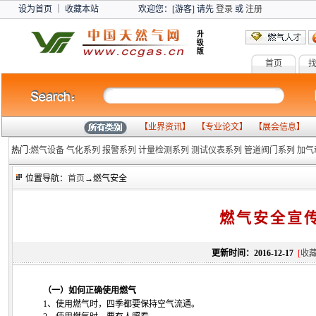
设为首页
｜
收藏本站
欢迎您：[游客] 请先
登录
或
注册
首页
燃气设备
气化系列
报警系列
【
业界资讯
】 【
专业论文
】 【
展会信息
】 
热门:
燃气设备
气化系列
报警系列
计量检测系列
测试仪表系列
管道阀门系列
加气
位置导航：
首页
→燃气安全
燃气安全宣
更新时间：2016-12-17
[
收
（一）如何正确使用燃气
1、使用燃气时，四季都要保持空气流通。