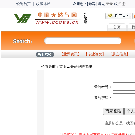
设为首页
｜
收藏本站
欢迎您：[游客] 请先
登录
或
注册
首页
【
业界资讯
】 【
专业论文
】 【
展会信息
】 
位置导航：
首页
→会员登陆管理
登陆帐号：
登陆密码：
注册新会员
找回
我是游客,我要马上发布信息>>>点这里进入
(不