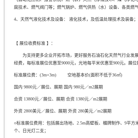
腐技术、燃气阀门等；燃气锅炉、燃气供热（水）设备、各类燃
4、天然气液化技术及设备： 液化技术，及低温处理技术及装备；
【 展位收费标准 】：
为支持更多企业开拓市场，更好服务石油石化天然气行业发展
经费，每标准展位优惠至9000元，光地每平米优惠至900元。展
标准展位费：
(3m
×
3m)
空地基本价
(
面积不低于
36
㎡
)
国内 9800
元／展位、展期 国内
980
元／
m2
展期
合资 13800
元／展位、展期 合资
1380
元／
m2
展期
外资 2800
美元／展位、展期 外资
280
美元／
m2
展期
○标准展位费用：包括展出场地、
2.5m
高壁板、楣牌制作、
9
平方
个、日光灯二支；