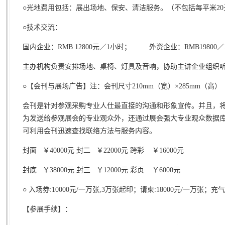
○光地费用包括：展出场地、保安、清洁服务。（不包括每平米
20
○技术交流：
国内企业：
RMB 12800
元／
1
小时； 外资企业：
RMB19800
／
主办机构负责安排场地、桌椅、灯具及音响，协助主讲企业组织
○【会刊与展场广告】注：会刊尺寸
210mm
（宽）×
285mm
（高）
会刊是针对参观采购专业人仕最直接的沟通和形象宣传。并且，
为发送给参观展会的专业观众外，还通过展会强大专业观众数据
可利用会刊迅速查找联络方法与服务内容。
封面 ￥
40000
元 封二 ￥
22000
元 跨彩 ￥
16000
元
封底 ￥
38000
元 封三 ￥
12000
元 彩页 ￥
6000
元
○ 入场券
:10000
元
/
一万张
,3
万张起印；请柬
:18000
元
/
一万张；充气
【参展手续】：