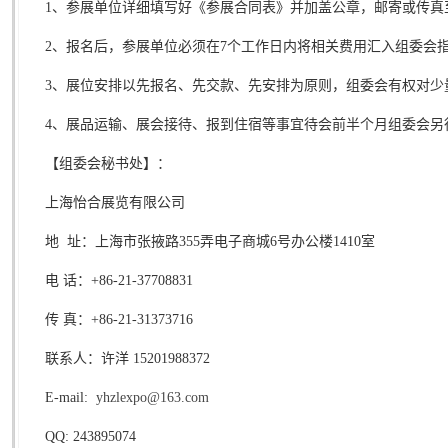
1
、参展单位详细填写好《参展合同表》并加盖公章，邮寄或传真
2
、报名后，参展单位必须在
7
个工作日内将相关费用汇入组委会
3
、展位安排以先报名、先交款、先安排为原则，组委会有权对少
4
、展品运输、展会接待、报到住宿等事宜待会前半个月组委会另
【组委会秘书处】：
上海怡合展览有限公司
地 址：上海市张掖路355弄电子商城6号办公楼1410室
电 话：+86-21-37708831
传 真：+86-21-31373716
联系人：许洋 15201988372
E-mail:
yhzlexpo@163.com
QQ: 243895074