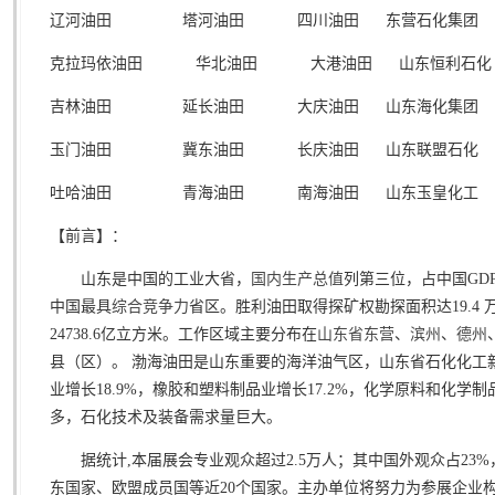
辽河油田 塔河油田 四川油田 东营石化集团
克拉玛依油田 华北油田 大港油田 山东恒
吉林油田 延长油田 大庆油田 山东海化集团
玉门油田 冀东油田 长庆油田 山东联盟石化
吐哈油田 青海油田 南海油田 山东玉皇化工
【前言】：
山东是中国的工业大省，
国内生产总值
列第三位，占中国
GD
中国最具
综合竞争力
省区。胜利油田取得探矿权勘探面积达
19.4
24738.6
亿立方米。工作区域主要分布在
山东省
东营
、
滨州
、
德州
县（区）
。 渤海油田是山东重要的海洋油气区，山东省石化化工新
业增长
18.9%
，橡胶和塑料制品业增长
17.2%
，化学原料和化学制
多，石化技术及装备需求量巨大。
据统计,本届展会专业观众超过2.5万人；其中国外观众占2
东国家、欧盟成员国等近20个国家。主办单位将努力为参展企业