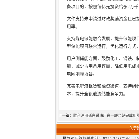
备项目的，按照每亿元投资给予2万
文件支持未申请过财政奖励资金且已
用率。
支持煤电储能融合发展，提升储能项
型储能项目联合运行，优化运行方式
用户侧储能方面，鼓励化工、钢铁、制
能，减少占用备用容量，降低用电成
电网削峰填谷。
完善电解液租赁和融资渠道，支持组
本，提升全钒液流储能竞争力。
上一篇：
胜利油田孤东采油厂东一联合站完成用
关于
燃气调压箱热线电话：0755-25887166、259