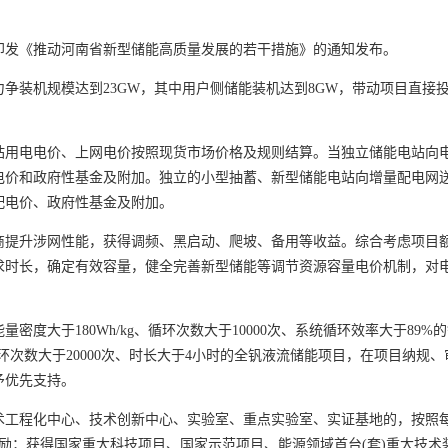
印发《推动河南省新型储能高质量发展的若干措施》的通知发布。
力争装机规模达到23GW，其中用户侧储能装机达到8GW，带动项目直接
站用电电价、上网电价按照现货市场价格及规则结算。当独立储能电站向
电价和政府性基金及附加。独立的小型抽蓄、新型储能电站向增量配电网
配电价、政府性基金及附加。
商提升涉网性能，获得调频、黑启动、爬坡、备用等收益。综合考虑项目
求时长，确定有效容量，健全完善新型储能等调节资源容量电价机制，对
度大于180Wh/kg、循环次数大于10000次、系统循环效率大于89%
环次数大于20000次、时长大于4小时的全钒液流储能项目，在项目纳规、
予优先支持。
术工程化中心、技术创新中心、实验室、重点实验室、实证基地的，按照
励；获得国家重大科技项目、国家示范项目、能源领域首台(套)重大技术