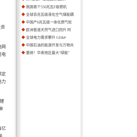
◆
我国首个550兆瓦F级燃机
◆
全球百兆瓦级液化空气储能耦
◆
中国产6兆瓦级一体化燃气轮
投资
◆
欧洲管道天然气进口回升 阿
◆
全球电力需求攀升 GE&#
◆
中国石油的能源开发与万物共
电网
◆
重磅！华南地区最大“绿能”
送电
额定
电力
的锂
审
每亿
装