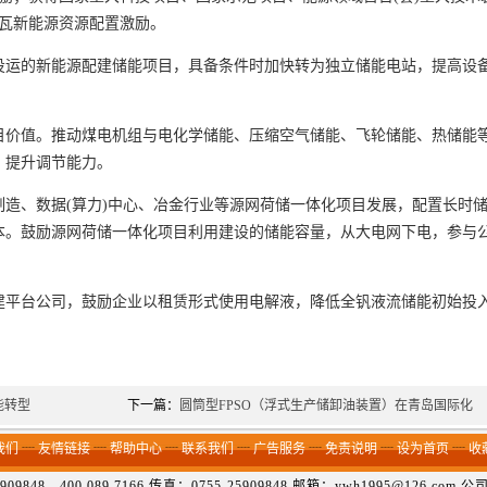
千瓦新能源资源配置激励。
投运的新能源配建储能项目，具备条件时加快转为独立储能电站，提高设
目价值。推动煤电机组与电化学储能、压缩空气储能、飞轮储能、热储能
，提升调节能力。
造、数据(算力)中心、冶金行业等源网荷储一体化项目发展，配置长时
本。鼓励源网荷储一体化项目利用建设的储能容量，从大电网下电，参与
建平台公司，鼓励企业以租赁形式使用电解液，降低全钒液流储能初始投
能转型
下一篇：
圆筒型FPSO（浮式生产储卸油装置）在青岛国际化
我们
┈
友情链接
┈
帮助中心
┈
联系我们
┈
广告服务
┈
免责说明
┈
设为首页
┈
收
09848、400 089 7166 传真：0755-25909848 邮箱：ywh1995@126