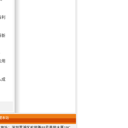
备利
等新
储
公用
入成
藏本站
.com 公司地址：深圳罗湖区松园路88号景园大厦19C