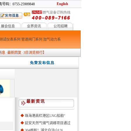
English
号码：0755-25909848
展会信息
业界资讯
公司招聘
测试仪表系列
管道阀门系列
加气动力系列
低温设备系列
燃烧系列
防爆消防系列
消息
·
最新回复
·
3日浏览排行
】
最新资讯
◆
珠海港高栏港区LNG船舶“
◆
延安天然气储气调峰项目通过
◆
304根桩！湖北白浒山LN