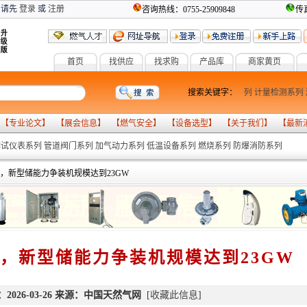
 请先
登录
或
注册
咨询热线：0755-25909848
传真
首页
找供应
找求购
产品库
商家黄页
燃气设备
气化系列
搜索关键字：
报警系列
计量检测系列
 【
专业论文
】 【
展会信息
】 【
燃气安全
】 【
设备选型
】 【
关于我们
】 【
最新
测试仪表系列
管道阀门系列
加气动力系列
低温设备系列
燃烧系列
防爆消防系列
年，新型储能力争装机规模达到23GW
年，新型储能力争装机规模达到23GW
2026-03-26 来源：中国天然气网
[
收藏此信息
]