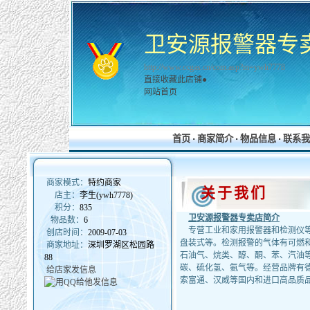
卫安源报警器专
http://www.ccgas.cn/com.asp?m=ywh7778
直接收藏此店铺●
网站首页
首页
·
商家简介
·
物品信息
·
联系我
商家模式：
特约商家
关于我们
店主：
李生(ywh7778)
积分：
835
卫安源报警器专卖店简介
物品数：
6
专营工业和家用报警器和检测仪等
创店时间：
2009-07-03
盘装式等。检测报警的气体有可燃
商家地址：
深圳罗湖区松园路
石油气、烷类、醇、酮、苯、汽油
88
碳、硫化氢、氨气等。经营品牌有
给店家发信息
索富通、汉威等国内和进口高品质