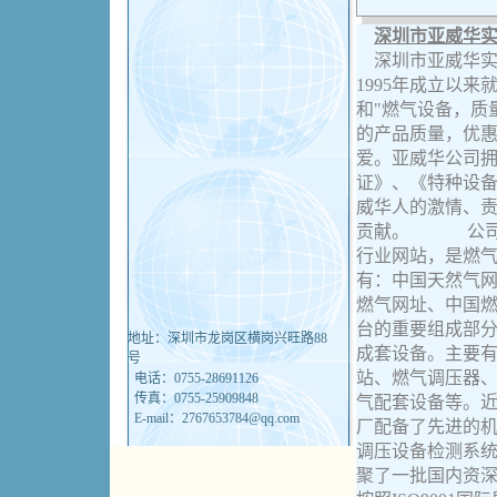
深圳市亚威华
深圳市亚威华实
1995年成立以
和"燃气设备，质
的产品质量，优
爱。亚威华公司
证》、《特种设备制
威华人的激情、
贡献。 公司在
行业网站，是燃
有：中国天然气
燃气网址、中国
台的重要组成部
地址：深圳市龙岗区横岗兴旺路88
成套设备。主要有
号
站、燃气调压器、
电话：0755-28691126
传真：0755-25909848
气配套设备等。
E-mail：2767653784@qq.com
厂配备了先进的
调压设备检测系
聚了一批国内资