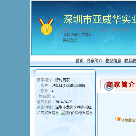
深圳市亚威华实
http://www.ccgas.cn/com.asp?m=13358363360
直接收藏此店铺●
网站首页
首页
·
商家简介
·
物品信息
·
联系我
商家模式：
特约商家
商家简介
店主：
尹红红(13358363360)
积分：
4
物品数：
0
创店时间：
2014-04-09
商家地址：
深圳市龙岗区横岗兴旺
给店家发信息
收藏此店