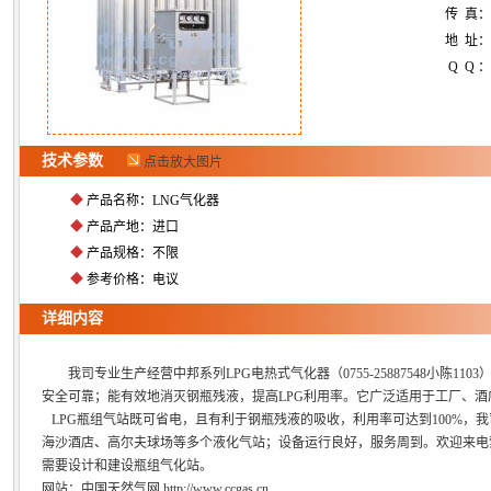
传 真
地 址：
Q Q ：
技术参数
点击放大图片
◆
产品名称：LNG气化器
◆
产品产地：进口
◆
产品规格：不限
◆
参考价格：电议
详细内容
我司专业生产经营中邦系列LPG电热式气化器（0755-25887548小陈
安全可靠；能有效地消灭钢瓶残液，提高LPG利用率。它广泛适用于工厂、
LPG瓶组气站既可省电，且有利于钢瓶残液的吸收，利用率可达到100%，
海沙酒店、高尔夫球场等多个液化气站；设备运行良好，服务周到。欢迎来电
需要设计和建设瓶组气化站。
网站：中国天然气网 http://www.ccgas.cn