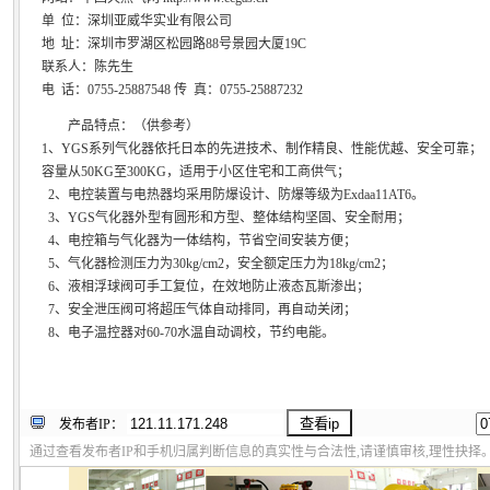
单 位：深圳亚威华实业有限公司
地 址：深圳市罗湖区松园路88号景园大厦19C
联系人：陈先生
电 话：0755-25887548 传 真：0755-25887232
产品特点：（供参考）
1、YGS系列气化器依托日本的先进技术、制作精良、性能优越、安全可靠；
容量从50KG至300KG，适用于小区住宅和工商供气；
2、电控装置与电热器均采用防爆设计、防爆等级为Exdaa11AT6。
3、YGS气化器外型有圆形和方型、整体结构坚固、安全耐用；
4、电控箱与气化器为一体结构，节省空间安装方便；
5、气化器检测压力为30kg/cm2，安全额定压力为18kg/cm2；
6、液相浮球阀可手工复位，在效地防止液态瓦斯渗出；
7、安全泄压阀可将超压气体自动排同，再自动关闭；
8、电子温控器对60-70水温自动调校，节约电能。
发布者IP：
通过查看发布者IP和手机归属判断信息的真实性与合法性,请谨慎审核,理性抉择