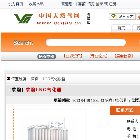
设为首页
｜
收藏本站
欢迎您：[游客] 请先
登录
或
注册
首页
燃气
【
业界资讯
】 【
专业论文
】 【
展会信息
】 
位置导航：
首页
→
LPG气化设备
[求购]
求购LNG气化器
更新时间：
2013-04-19 10:39:43 信息已经过期了
浏览
联系方式
联系人
电 话：
手 机：