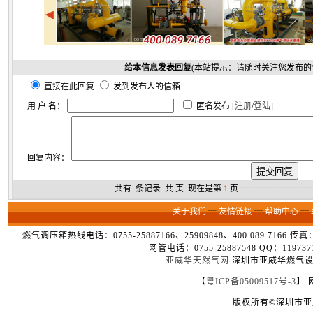
给本信息发表回复
(本站提示：请随时关注您发布的
直接在此回复
发到发布人的信箱
用 户 名：
匿名发布 [
注册
/
登陆
]
回复内容：
共有
条记录 共
页 现在是第
1
页
┈┈┈┈┈┈┈┈
关于我们
┈
友情链接
┈
帮助中心
┈
燃气调压箱热线电话：0755-25887166、25909848、400 089 7166 
网管电话：0755-25887548 QQ：1
亚威华天然气网
深圳市亚威华燃气设备
【
粤ICP备05009517号-3
】 
版权所有©深圳市