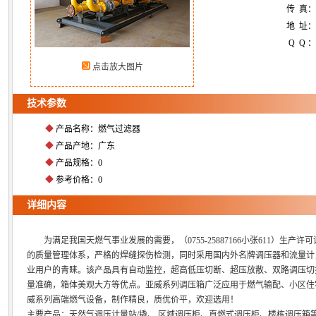
传 真
地 址：
Q Q ：
点击放大图片
技术参数
◆
产品名称：燃气过滤器
◆
产品产地：广东
◆
产品规格：0
◆
参考价格：0
详细内容
为满足我国天燃气事业发展的需要，（0755-25887166小张611）生产许可
的质量管理体系，严格的焊缝探伤检测，同时采用国内外名牌调压器和流量计
业用户的青睐。该产品具有自动监控，超高低压切断、超压放散、双路调压切
量准确，箱体美观大方等优点。亚威系列调压箱广泛应用于燃气输配、小区住
威系列高端燃气设备，制作精良，质优价平，欢迎选用！
主要产品：天然气调压计量站/撬、 区域调压柜、直燃式调压柜、楼栋调压箱