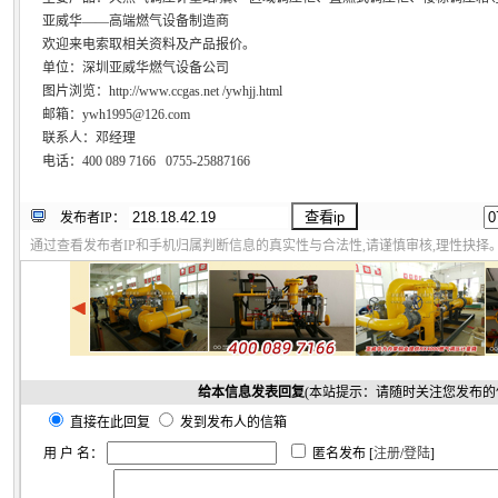
亚威华——高端燃气设备制造商
欢迎来电索取相关资料及产品报价。
单位：深圳亚威华燃气设备公司
图片浏览：http://www.ccgas.net /ywhjj.html
邮箱：ywh1995@126.com
联系人：邓经理
电话：400 089 7166 0755-25887166
发布者IP：
通过查看发布者IP和手机归属判断信息的真实性与合法性,请谨慎审核,理性抉择
给本信息发表回复
(本站提示：请随时关注您发布的
直接在此回复
发到发布人的信箱
用 户 名：
匿名发布 [
注册
/
登陆
]