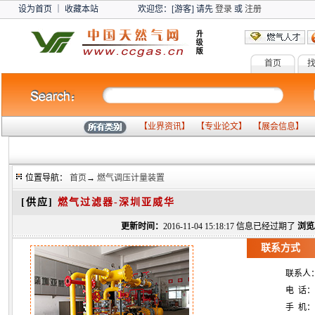
设为首页
｜
收藏本站
欢迎您：[游客] 请先
登录
或
注册
首页
【
业界资讯
】 【
专业论文
】 【
展会信息
】 
位置导航：
首页
→
燃气调压计量装置
[供应]
燃气过滤器-深圳亚威华
更新时间：
2016-11-04 15:18:17 信息已经过期了
浏览
联系方式
联系人
电 话：
手 机：