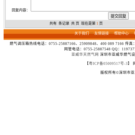
回复内容：
共有
条记录 共
页 现在是第
1
页
┈┈┈┈┈┈┈┈
关于我们
┈
友情链接
┈
帮助中心
┈
燃气调压箱热线电话：0755-25887166、25909848、400 089 7166 
网管电话：0755-25887548 QQ：1
亚威华天然气网
深圳市亚威华燃气设备
【
粤ICP备05009517号-3
】 
版权所有©深圳市