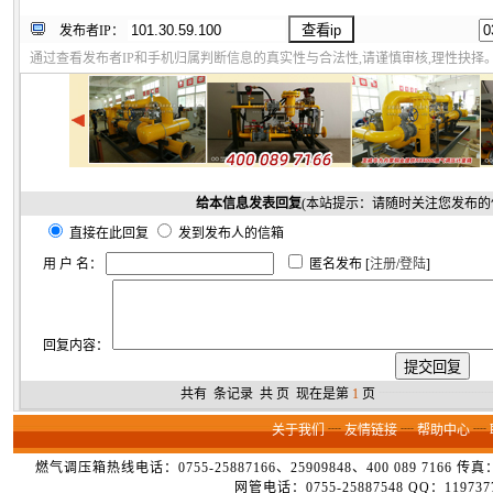
发布者IP：
通过查看发布者IP和手机归属判断信息的真实性与合法性,请谨慎审核,理性抉择
给本信息发表回复
(本站提示：请随时关注您发布的
直接在此回复
发到发布人的信箱
用 户 名：
匿名发布 [
注册
/
登陆
]
回复内容：
共有
条记录 共
页 现在是第
1
页
┈┈┈┈┈┈┈┈
关于我们
┈
友情链接
┈
帮助中心
┈
燃气调压箱热线电话：0755-25887166、25909848、400 089 7166 
网管电话：0755-25887548 QQ：1