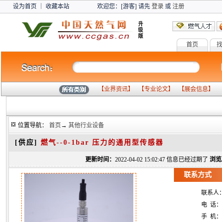
设为首页
｜
收藏本站
欢迎您：[游客] 请先
登录
或
注册
首页
燃气设备
气化系列
报
【
业界资讯
】 【
专业论文
】 【
展会信息
】 
位置导航：
首页
→
其他行业设备
[供应]
燃气--0-1bar 压力的通用型传感器
更新时间：
2022-04-02 15:02:47 信息已经过期了
浏览
联系方式
联系人
电 话：
手 机：