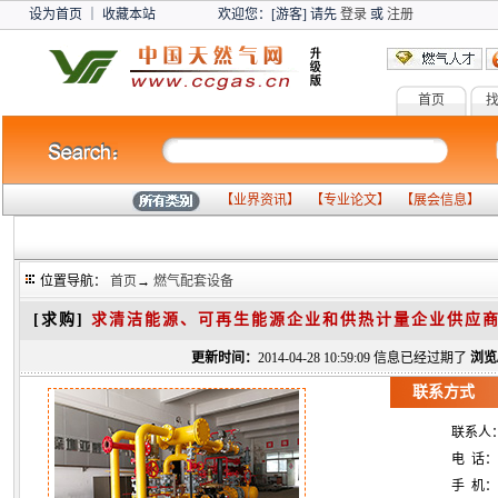
设为首页
｜
收藏本站
欢迎您：[游客] 请先
登录
或
注册
首页
燃气设备
气
【
业界资讯
】 【
专业论文
】 【
展会信息
】 
位置导航：
首页
→
燃气配套设备
[求购]
求清洁能源、可再生能源企业和供热计量企业供应
更新时间：
2014-04-28 10:59:09 信息已经过期了
浏览
联系方式
联系人
电 话：
手 机：