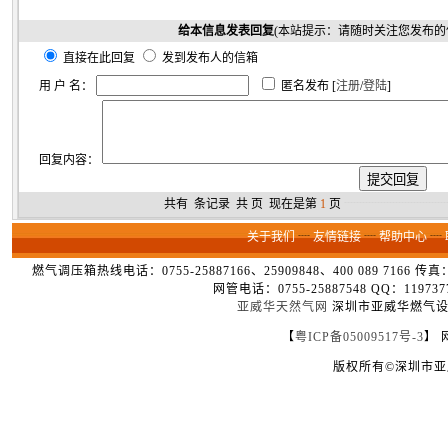
给本信息发表回复
(本站提示：请随时关注您发布的
直接在此回复
发到发布人的信箱
用 户 名：
匿名发布 [
注册
/
登陆
]
回复内容：
共有
条记录 共
页 现在是第
1
页
┈┈┈┈┈┈┈┈
关于我们
┈
友情链接
┈
帮助中心
┈
燃气调压箱热线电话：0755-25887166、25909848、400 089 7166 
网管电话：0755-25887548 QQ：1
亚威华天然气网
深圳市亚威华燃气设备
【
粤ICP备05009517号-3
】 
版权所有©深圳市