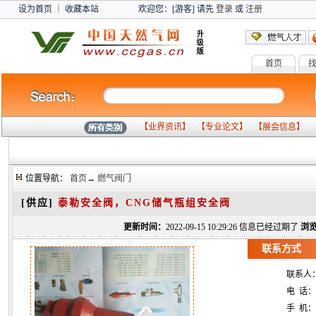
设为首页
｜
收藏本站
欢迎您：[游客] 请先
登录
或
注册
首页
燃气设备
气化
【
业界资讯
】 【
专业论文
】 【
展会信息
】 
位置导航：
首页
→
燃气阀门
[供应]
泰勒安全阀，CNG储气瓶组安全阀
更新时间：
2022-09-15 10:29:26 信息已经过期了
浏览
联系方式
联系人
电 话：
手 机：