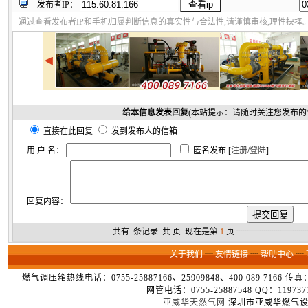
发布者IP：
通过查看发布者IP和手机归属判断信息的真实性与合法性,请谨慎审核,理性抉择
给本信息发表回复
(本站提示：请随时关注您发布的
直接在此回复
发到发布人的信箱
用 户 名：
匿名发布 [
注册
/
登陆
]
回复内容：
共有
条记录 共
页 现在是第
1
页
┈┈┈┈┈┈┈┈
关于我们
┈
友情链接
┈
帮助中心
┈
燃气调压箱热线电话：0755-25887166、25909848、400 089 7166 
网管电话：0755-25887548 QQ：1
亚威华天然气网
深圳市亚威华燃气设备